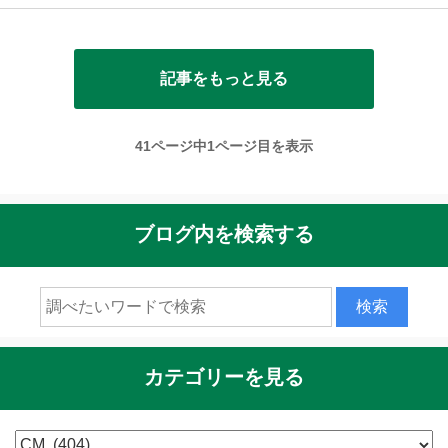
記事をもっと見る
41ページ中1ページ目を表示
ブログ内を検索する
カテゴリーを見る
カ