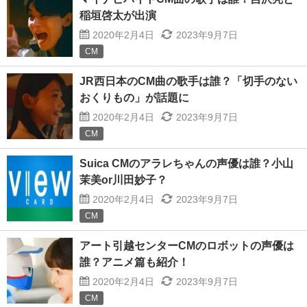
稲垣啓太が出演
2020年2月4日
2023年9月7日
CM
JR西日本のCM曲の歌手は誰？「切手のない
おくりもの」が話題に
2020年2月4日
2023年9月7日
CM
Suica CMのアラレちゃんの声優は誰？小山
茉美or川田妙子？
2020年2月4日
2023年9月7日
CM
アート引越センターCMのロボットの声優は
誰？アニメ篇も紹介！
2020年2月4日
2023年9月7日
CM