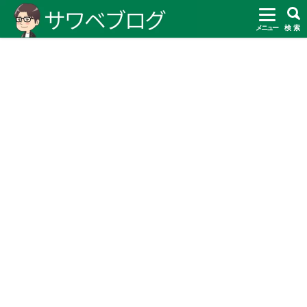
メニュー
検 索