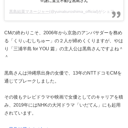
※謎に直立不動な黒島さん
黒島結菜マネージャー
(@yuinakuroshima_official)がシェアした投稿 –
CMの終わりこそ、2006年から京急のアンバサダーを務め
る「くりぃむしちゅー」の２人が締めくくりますが、やは
り「三浦半島 for YOU 篇」の主人公は黒島さんですよね＾
＾
黒島さんは沖縄県出身の女優で、13年のNTTドコモCMを
通じてブレークしました。
その後もテレビドラマや映画で女優としてのキャリアを積
み、2019年にはNHKの大河ドラマ「いだてん」にも起用
されています。