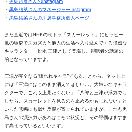
・
黒島結菜さんのInstagram
・
黒島結菜さんのマネージャーInstagram
・
黒島結菜さんの所属事務所個人ページ
また直近ではNHKの朝ドラ「スカーレット」にヒッピー
風の容貌でズカズカと他人の生活へ入り込んでくる強烈な
キャラクター・松永 三津として登場し、視聴者の話題の
的となっていますよ。
三津が完全なる“嫌われキャラ”であることから、ネット上
には「三津にはこのまま消えてほしい…。大嫌いなキャラ
クターで、これ以上見たくない」「八郎と三津が浮気でも
したら、スカーレットを見るのを止めるかもしれない」と
いった悲鳴にも似た反響が寄せられていますが、これも黒
島さんの演技力があればこその状況と、その評価はますま
す高まっているといいます。