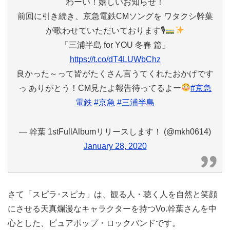
わーい！嬉しいお知らせ！
前回に引き続き、京急電鉄CMソングを ワタクシ幹葉
が歌わせていただいております🎙
「三浦半島 for YOU 冬春 篇」
https://t.co/dT4LUWbChz
良かった～って皆がたくさん言うてくれたおかげです
っ ありがとう！CM見たよ報告待ってるよー
#京急
電鉄
#京急
#三浦半島
— 幹葉 1stFullAlbumリリースします！ (@mkh0614)
January 28, 2020
さて「スピラ･スピカ」は、観る人・聴く人を自然と笑顔
にさせる天真爛漫なキャラクターを持つVo.幹葉さんを中
心とした、ピュアポップ・ロックバンドです。