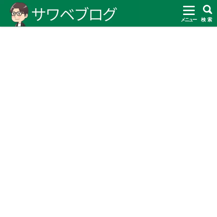
メニュー
検 索