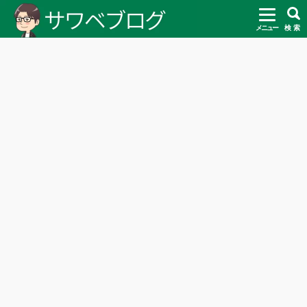
メニュー
検 索