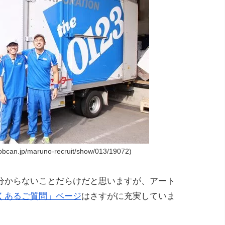
bcan.jp/maruno-recruit/show/013/19072)
分からないことだらけだと思いますが、アート
くあるご質問」ページ
はさすがに充実していま