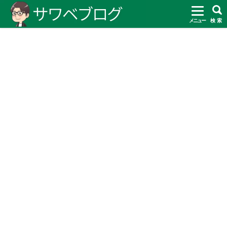
メニュー
検 索