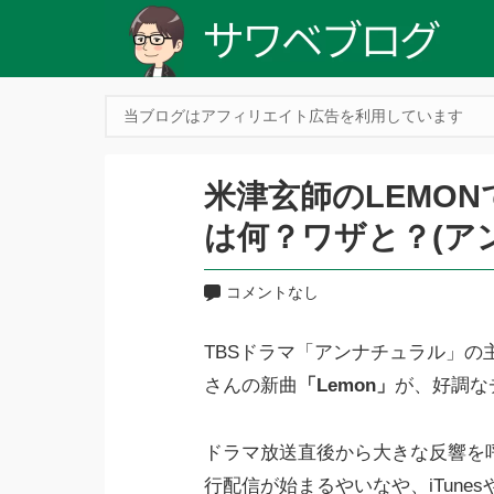
当ブログはアフィリエイト広告を利用しています
米津玄師のLEMO
は何？ワザと？(ア
コメントなし
TBSドラマ「アンナチュラル」の
さんの新曲
「Lemon」
が、好調な
ドラマ放送直後から大きな反響を呼
行配信が始まるやいなや、iTun