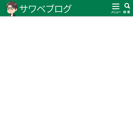
メニュー
検 索