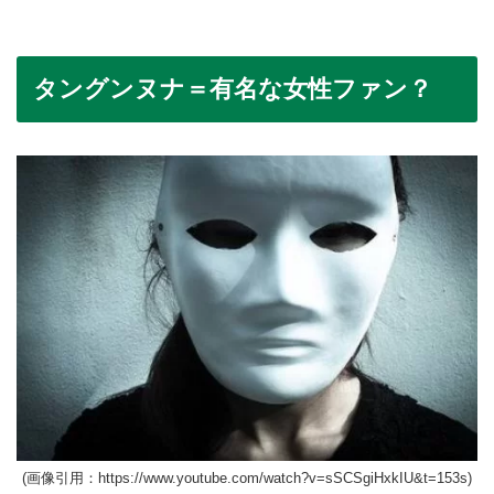
タングンヌナ＝有名な女性ファン？
(画像引用：https://www.youtube.com/watch?v=sSCSgiHxkIU&t=153s)