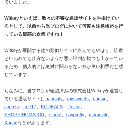
ていました。
Witkeyといえば、数々の不審な通販サイトを手掛けてい
るとして、以前から当ブログにおいて何度も注意喚起を行
っている疑惑の企業ですね！
Witkeyが展開する他の類似サイトに絡んでもやはり、詐欺
といわれても仕方ないような悪い評判が幾つも上がってい
るため、個人的には絶対に関わらない方が良い相手だと感
じています。
ちなみに、当ブログが確認済みの株式会社Witkeyが運営し
ている通販サイトは
bapecity
、
missweets
、
chesic
、
coco7s
、
true17
、
KGDEALS
、
Doliss
、
SHOPPINGMAJOR
、
sinnol
、
saypretty
、
momokiti
、
Xacart
などがあります。