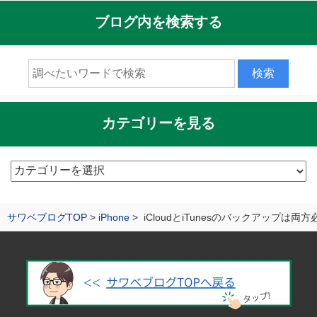
ブログ内を検索する
カテゴリーを見る
カ
テ
ゴ
サワベブログTOP
iPhone
iCloudとiTunesのバックアップは
リ
ー
を
見
る