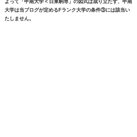
よって「甲南大学 < 日東駒専」の図式は成り立たず、甲南
大学は当ブログが定めるFランク大学の条件③には該当い
たしません。