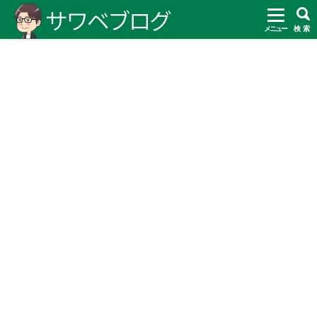
メニュー
検 索