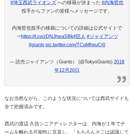
#埼玉西武ライオンズ
への移籍が決まった
#内海哲也
投手からファンの皆様へメッセージです。
内海哲也投手の移籍についての詳細は公式サイトで
⇒
https://t.co/zDNJhwaSBk
#巨人
#ジャイアンツ
#giants
pic.twitter.com/TCqMheuCi0
— 読売ジャイアンツ（Giants） (@TokyoGiants)
2018
年12月20日
なお当然ながら、このような状況については西武サイドも
全て把握済みです。
西武の渡辺 久信シニアディレクターは、内海が１年でチ
ームを離れる可能性に言及し、「もちろんそこは認識して