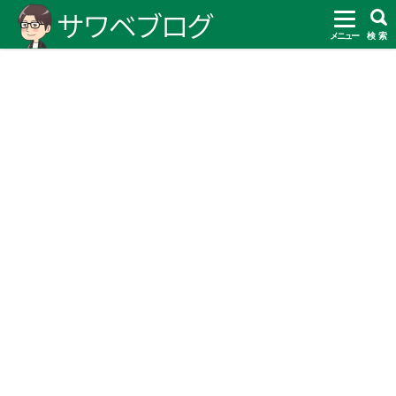
メニュー
検 索