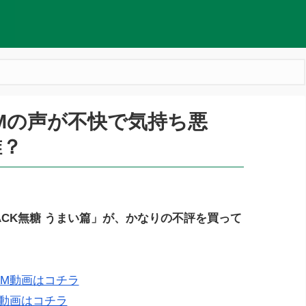
CMの声が不快で気持ち悪
誰？
BLACK無糖 うまい篇」が、かなりの不評を買って
」CM動画はコチラ
M動画はコチラ