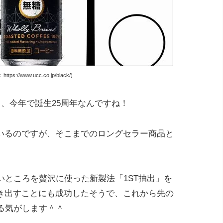
ps://www.ucc.co.jp/black/)
って、今年で誕生25周年なんですね！
いるのですが、そこまでのロングセラー商品と
いところを贅沢に使った新製法「1ST抽出」を
き出すことにも成功したそうで、これから先の
る気がします＾＾