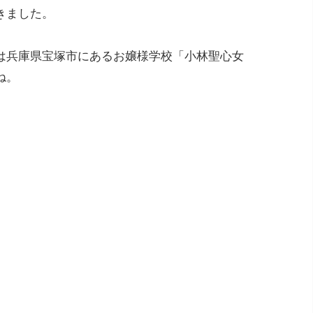
きました。
は兵庫県宝塚市にあるお嬢様学校「小林聖心女
ね。
。