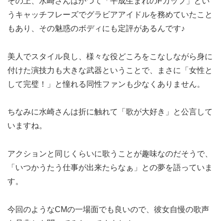
その上、水崎さんはかつて「平成生まれのFカップ」とい
うキャッチフレーズでグラビアアイドルを務めていたこと
もあり、その魅惑のボディにも定評があるんです♪
美人でスタイル良し、様々な役どころをこなしながら身に
付けた演技力も大きな武器ということで、まさに「女性と
して完璧！」と憧れる同性ファンも少なくありません。
ちなみに水崎さんは折に触れて「歌が大好き」と公言して
いますね。
アクションと同じくらいに歌うことが趣味なのだそうで、
「いつかうたう仕事が出来たらなぁ」との夢を語っていま
す。
今回のようなCMの一場面でも良いので、彼女自慢の歌声