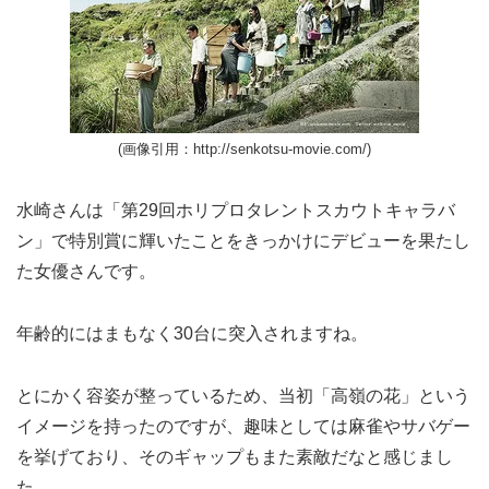
(画像引用：http://senkotsu-movie.com/)
水崎さんは「第29回ホリプロタレントスカウトキャラバ
ン」で特別賞に輝いたことをきっかけにデビューを果たし
た女優さんです。
年齢的にはまもなく30台に突入されますね。
とにかく容姿が整っているため、当初「高嶺の花」という
イメージを持ったのですが、趣味としては麻雀やサバゲー
を挙げており、そのギャップもまた素敵だなと感じまし
た。