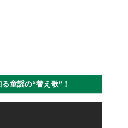
る童謡の“替え歌”！