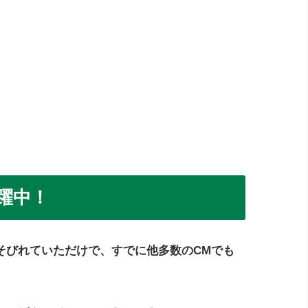
躍中！
そびれていただけで、すでに他多数のCMでも