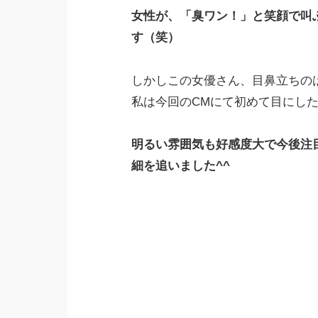
女性が、「臭ワン！」と笑顔で叫
す（笑）
しかしこの女優さん、目鼻立ちの
私は今回のCMにて初めて目にし
明るい雰囲気も好感度大で今後注
細を追いました^^