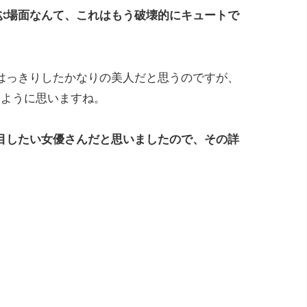
ぶ場面なんて、これはもう破壊的にキュートで
はっきりしたかなりの美人だと思うのですが、
たように思いますね。
目したい女優さんだと思いましたので、その詳