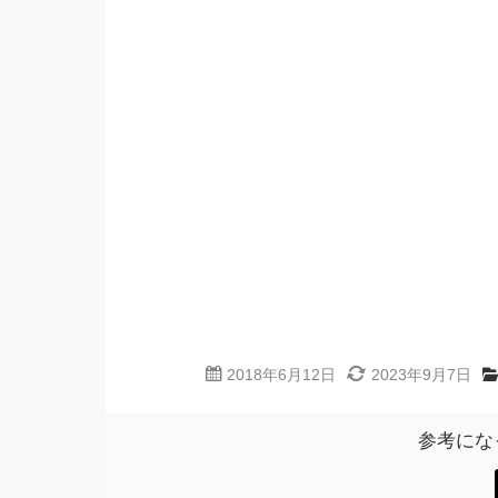
2018年6月12日
2023年9月7日
参考にな