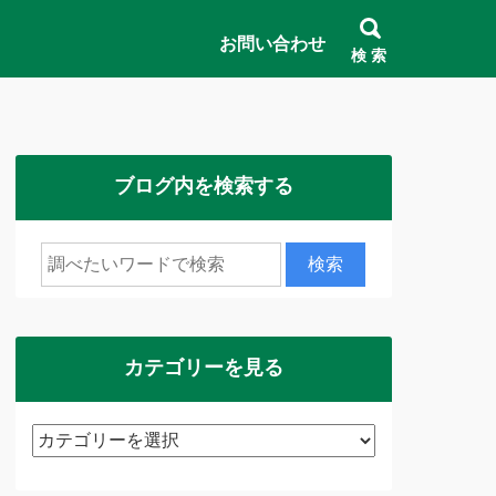
お問い合わせ
検 索
ブログ内を検索する
カテゴリーを見る
カ
テ