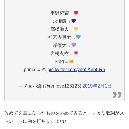
平野紫耀→
永瀬廉→
高橋海人→
神宮寺勇太→
岸優太→
岩橋玄樹→
king→
prince→
pic.twitter.com/yno5AnbERn
— チョパ瀬 (@renlove123123)
2019年2月1日
改めて文章になったものを眺めてみると、甘々な歌詞がス
トレートに胸を打ちますよね♪