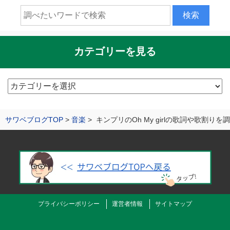
カテゴリーを見る
カ
テ
ゴ
サワベブログTOP
音楽
キンプリのOh My girlの歌詞や歌割り
リ
ー
を
見
る
プライバシーポリシー
運営者情報
サイトマップ