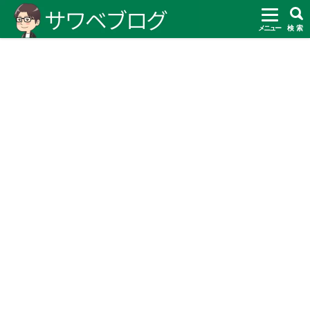
メニュー
検 索