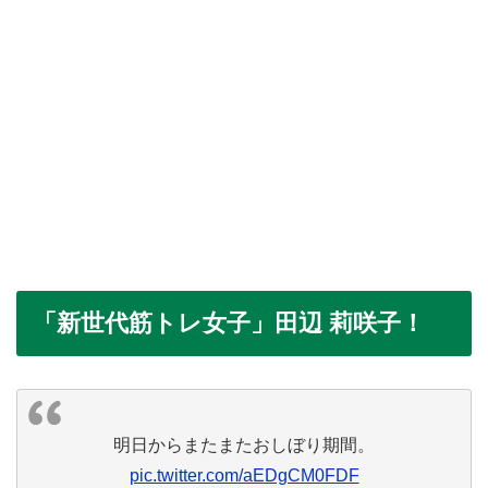
「新世代筋トレ女子」田辺 莉咲子！
明日からまたまたおしぼり期間。
pic.twitter.com/aEDgCM0FDF