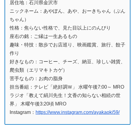
居住地：石川県金沢市
ニックネーム：あやぽん、あや、おーきちゃん（ぶん
ちゃん）
性格：焦らない性格で、見た目以上にのんびり
座右の銘：ご縁は一生あるもの
趣味・特技：散歩でお店巡り、映画鑑賞、旅行、餃子
作り
好きなもの：コーヒー、チーズ、納豆、珍しい雑貨、
爬虫類（エリマキトカゲ）
苦手なもの：お肉の脂身
担当番組：テレビ「絶好調Ｗ」 水曜午後7:00～ MRO
ラジオ「教えて絹川先生！文香の知らない相続の世
界」 木曜午後3:20頃 MRO
Instagram：
https://www.instagram.com/ayakaoki59/