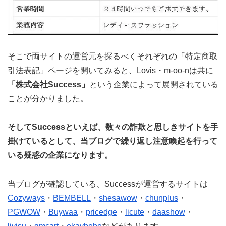
そこで両サイトの運営元を探るべくそれぞれの「特定商取
引法表記」ページを開いてみると、Lovis・m-oo-nは共に
「株式会社Success」
という企業によって展開されている
ことが分かりました。
そしてSuccessといえば、数々の詐欺と思しきサイトを手
掛けているとして、当ブログで繰り返し注意喚起を行って
いる疑惑の企業になります。
当ブログが確認している、Successが運営するサイトは
Cozyways
・
BEMBELL
・
shesawow
・
chunplus
・
PGWOW
・
Buywaa
・
pricedge
・
licute
・
daashow
・