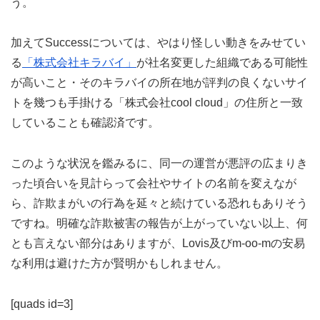
う。
加えてSuccessについては、やはり怪しい動きをみせてい
る
「株式会社キラバイ」
が社名変更した組織である可能性
が高いこと・そのキラバイの所在地が評判の良くないサイ
トを幾つも手掛ける「株式会社cool cloud」の住所と一致
していることも確認済です。
このような状況を鑑みるに、同一の運営が悪評の広まりき
った頃合いを見計らって会社やサイトの名前を変えなが
ら、詐欺まがいの行為を延々と続けている恐れもありそう
ですね。明確な詐欺被害の報告が上がっていない以上、何
とも言えない部分はありますが、Lovis及びm-oo-mの安易
な利用は避けた方が賢明かもしれません。
[quads id=3]