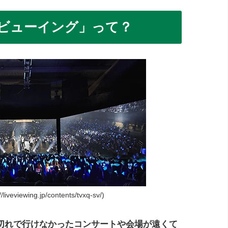
ビューイング」って？
veviewing.jp/contents/tvxq-sv/)
切れで行けなかったコンサートや会場が遠くて