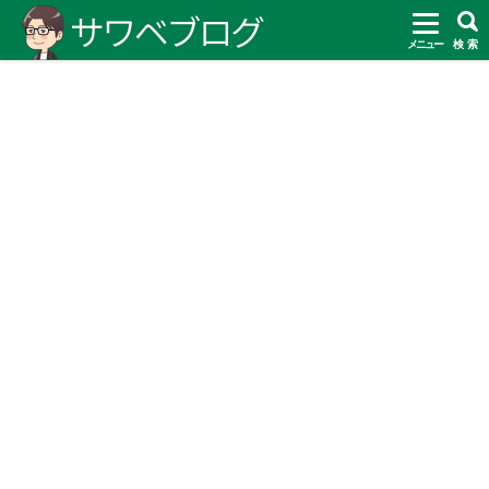
メニュー
検 索