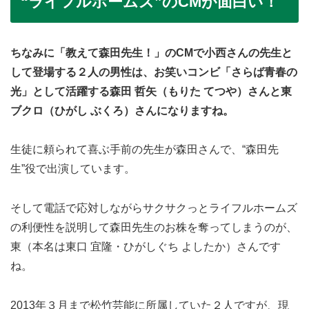
“ライフルホームズ”のCMが面白い！
ちなみに「教えて森田先生！」のCMで小西さんの先生と
して登場する２人の男性は、お笑いコンビ「さらば青春の
光」として活躍する森田 哲矢（もりた てつや）さんと東
ブクロ（ひがし ぶくろ）さんになりますね。
生徒に頼られて喜ぶ手前の先生が森田さんで、“森田先
生”役で出演しています。
そして電話で応対しながらサクサクっとライフルホームズ
の利便性を説明して森田先生のお株を奪ってしまうのが、
東（本名は東口 宜隆・ひがしぐち よしたか）さんです
ね。
2013年３月まで松竹芸能に所属していた２人ですが、現