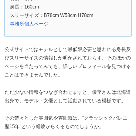
身長：160cm
スリーサイズ：B78cm W58cm H78cm
事務所個人ページ
公式サイトではモデルとして最低限必要と思われる身長及
びスリーサイズの情報しか明かされておらず、そのほかの
ページを当たってみても、詳しいプロフィールを見つける
ことはできませんでした。
ただ少ない情報をつなぎ合わせますと、優季さんは北海道
出身で、モデル・女優として活動されている模様です。
その楚々とした雰囲気や雰囲気は、“クラッシックバレエ
歴15年”という経験からくるものでしょうか。