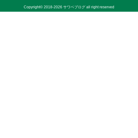
Copyright©
2018-2026 サワベブログ
all right reserved