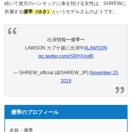
続いて後方のハンモックに体を預ける女性は、SHREWに
所属する
優季（ゆき）
というモデルさんのようです。
出演情報〜優季〜
LAWSON カプケ篇に出演中
#LAWSON
pic.twitter.com/rSRHXjigtR
— SHREW_official (@SHREW_JP)
November 15,
2019
優季のプロフィール
名前：優季