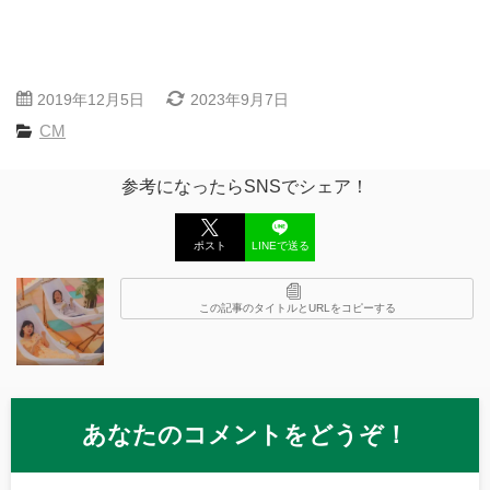
2019年12月5日
2023年9月7日
CM
参考になったらSNSでシェア！
ポスト
LINEで送る
この記事のタイトルとURLをコピーする
あなたのコメントをどうぞ！