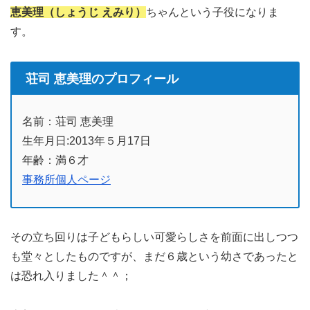
恵美理（しょうじ えみり）
ちゃんという子役になりま
す。
荘司 恵美理のプロフィール
名前：荘司 恵美理
生年月日:2013年５月17日
年齢：満６才
事務所個人ページ
その立ち回りは子どもらしい可愛らしさを前面に出しつつ
も堂々としたものですが、まだ６歳という幼さであったと
は恐れ入りました＾＾；