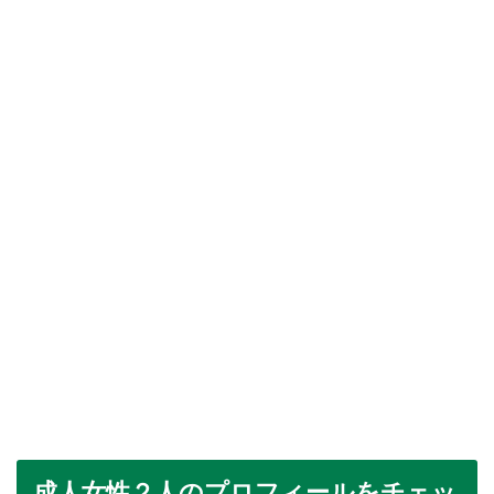
成人女性２人のプロフィールをチェッ