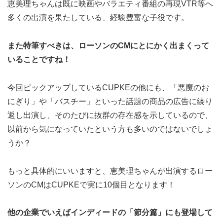
恵美理ちゃんは既に映画やバラエティ番組の再現VTR等へ
多くの出演を果たしている、経験豊富な子役です。
また特筆すべきは、ローソンのCMにとにかく出まくって
いることですね！
今回ピックアップしているCUPKEの他にも、「悪魔のお
にぎり」や「バスチー」といった話題の商品の広告に繰り
返し出演し、そのたびに抜群の存在感を示しているので、
以前から気になっていたという方も多いのではないでしょ
うか？
もっと具体的にいいますと、恵美理ちゃんが出演するロー
ソンのCMはCUPKEで実に10個目となります！
他の企業でいえばインディードの「節分篇」にも登場して