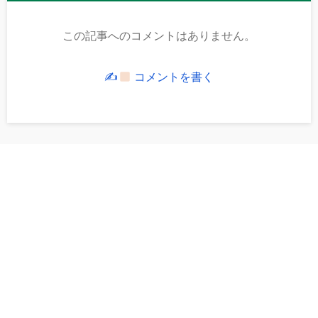
この記事へのコメントはありません。
✍
コメントを書く