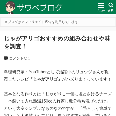
メニュー
検 索
当ブログはアフィリエイト広告を利用しています
じゃがアリゴおすすめの組み合わせや味
を調査！
コメントなし
料理研究家・YouTuberとして活躍中のリュウジさんが提
案したレシピ
「じゃがアリゴ」
がバズりまくっています！
基本となる作り方は「じゃがりこ一個に塩とさけるチーズ
一本裂いて入れ熱湯150cc入れ蓋し数分待ち混ぜるだけ」
という大変シンプルなものなのですが、「恐ろしく簡単で
旨い」と大絶賛されており、自ら試す方が続出しているん