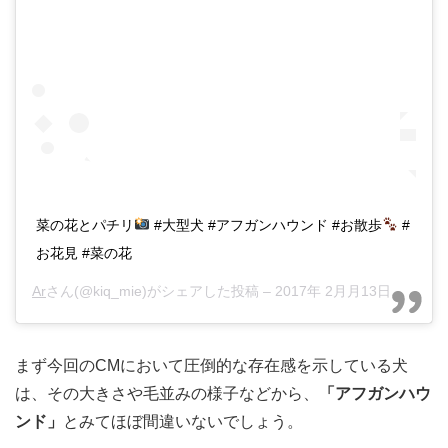
菜の花とパチリ
#大型犬 #アフガンハウンド #お散歩
#
お花見 #菜の花
Ar
さん(@kiq_mie)がシェアした投稿 –
2017年 2月月13日午後8時59分PST
まず今回のCMにおいて圧倒的な存在感を示している犬
は、その大きさや毛並みの様子などから、
「アフガンハウ
ンド」
とみてほぼ間違いないでしょう。