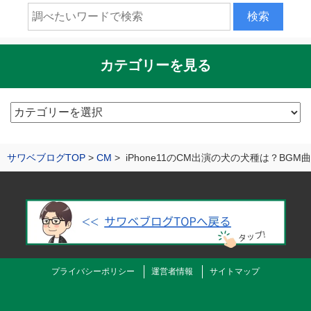
カテゴリーを見る
カ
テ
ゴ
サワベブログTOP
CM
iPhone11のCM出演の犬の犬種は？BGM
リ
ー
を
見
る
プライバシーポリシー
運営者情報
サイトマップ