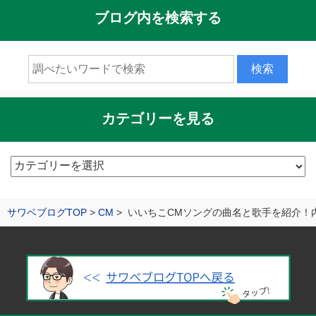
ブログ内を検索する
カテゴリーを見る
カ
テ
ゴ
サワベブログTOP
CM
いいちこCMソングの曲名と歌手を紹介！
リ
ー
を
見
る