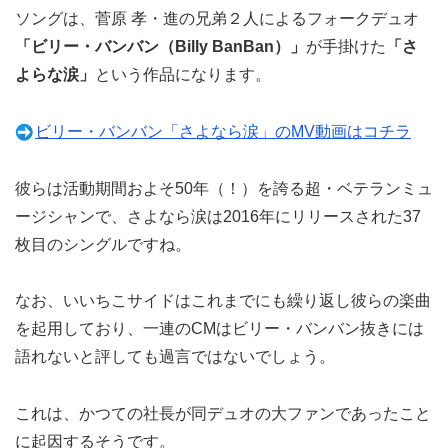
ソングは、菅原 孝・進の兄弟２人によるフォークデュオ
「ビリー・バンバン（Billy BanBan）」
が手掛けた
「さ
よらな涙」
という作品になります。
ビリー・バンバン「さよなら涙」のMV動画はコチラ
彼らは活動期間およそ50年（！）を誇る超・ベテランミュ
ージシャンで、さよなら涙は2016年にリリースされた37
枚目のシングルですね。
なお、いいちこサイドはこれまでにも繰り返し彼らの楽曲
を起用しており、一連のCMはビリー・バンバン抜きには
語れないと評しても過言ではないでしょう。
これは、かつての社長が同デュオの大ファンであったこと
に起因するそうです。