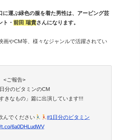
口に運ぶ緑色の服を着た男性は、アービング芸
ント・
前田 瑞貴
さんになります。
、映画やCM等、様々なジャンルで活躍されてい
<ご報告>
1日分のビタミンのCM
きなもの」篇に出演しています!!!
飲んでください
#1日分のビタミン
://t.co/6a0DHLudWV