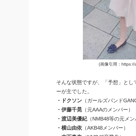
(画像引用：https://ame
そんな状態ですが、「予想」とし
ーが主でした。
・ドクソン
（ガールズバンドGANG
・伊藤千晃
（元AAAのメンバー）
・渡辺美優紀
（NMB48等の元メ
・横山由依
（AKB48メンバー）