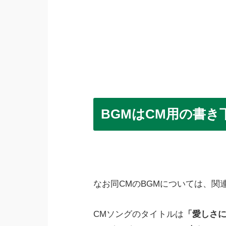
BGMはCM用の書き
なお同CMのBGMについては、関
CMソングのタイトルは
「愛しさ