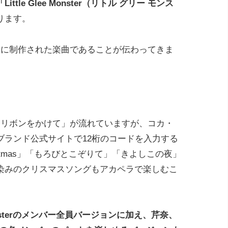
「Little Glee Monster（リトル グリー モンス
ります。
用に制作された楽曲であることが伝わってきま
にリボンをかけて」が流れていますが、コカ・
ブランド公式サイトで12桁のコードを入力する
y Christmas」「もろびとこぞりて」「きよしこの夜」
染みのクリスマスソングもアカペラで楽しむこ
 Monsterのメンバー全員バージョンに加え、芹奈、