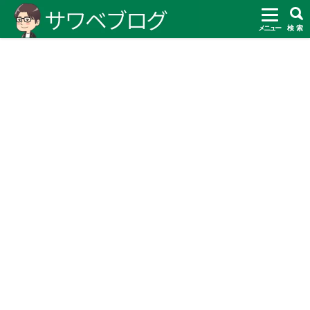
メニュー
検 索