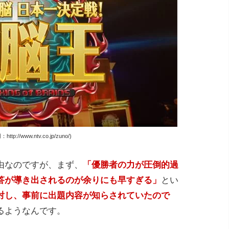
tp://www.ntv.co.jp/zuno/)
由なのですが、まず、
「優勝者の力が圧倒的過
答が導き出されるのが余りにも早すぎる」
とい
対し、事前に出題内容が知らされていたので
るようなんです。