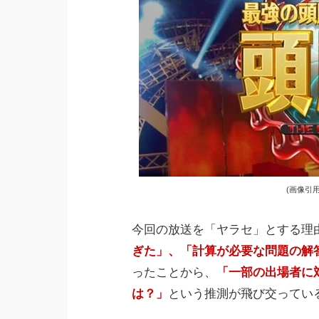
(画像引用：ht
今回の放送を「ヤラセ」とする理
ぎた」、「計算が必要な問題の解
ったことから、
「一部の出場者に
は？」
という推測が飛び交ってい