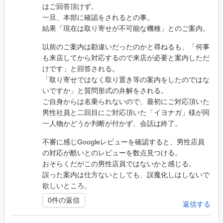
はご回答頂けず。
一旦、本部に確認をされるとの事。
結果「現在は取り寄せが不可能な機種」とのご案内。
以前のご案内は勘違いだったのかと尋ねるも、「何事
も来店してから対応するので来店が必要と案内しただ
けです」と回答される。
「取り寄せではなく取り置き等の案内をしたのではな
いですか」と質問形式の弁解をされる。
ご自身からは名乗られないので、最初にご対応頂いた
男性社員と二回目にご対応頂いた「イヨナガ」様が同
一人物かどうか判断が付かず、会話は終了。
不審に感じGoogleレビューを確認すると、男性店員
の対応が酷いとのレビューを数点見つける。
おそらくだがこの男性店員ではないかと感じる。
誤った案内は仕方ないとしても、誤魔化しはしないで
欲しいところ。
0件の返信
返信する