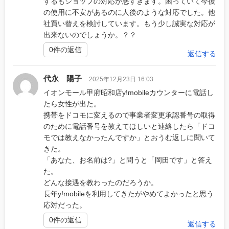
するもショップの対応が悪すぎます。困っていて今後
の使用に不安があるのに人後のような対応でした。他
社買い替えを検討しています。もう少し誠実な対応が
出来ないのでしょうか。？？
0件の返信
返信する
代永 陽子
2025年12月23日 16:03
イオンモール甲府昭和店y!mobileカウンターに電話し
たら女性が出た。
携帯をドコモに変えるので事業者変更承認番号の取得
のために電話番号を教えてほしいと連絡したら「ドコ
モでは教えなかったんですか」とおうむ返しに聞いて
きた。
「あなた、お名前は?」と問うと「岡田です」と答え
た。
どんな接遇を教わったのだろうか。
長年y!mobileを利用してきたがやめてよかったと思う
応対だった。
0件の返信
返信する