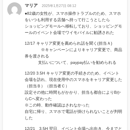
マリア
2025年1月27日 08:12
●82歳の女性が、スマホ操作トラブルのため、スマホ
をいつも利用する店舗へ持って行こうとしたら
ショッピングモールへ移転しており、ショッピングモ
ールのイベント会場でワイモバイルに勧誘された
12/17 キャリア変更を薦められ話を聞く(担当Ａ)
※キャンペーンによりキャリア変更で、商品
券を渡される
支払いについて、paypay払いを勧められる
12/20 3.5H キャリア変更の手続きのため、イベント
会場を訪れ、現在使用中のスマホをキャリア変更した
（担当Ｂ）（担当者Ｃ）
設定その他に時間もがかかり、担当も都合によりBか
らCへ変わった
※この時、動作確認はされなかった
自宅に帰り、スマホで電話が掛けられないことが判明
した
12/21 3.5H 翌日、イベント会場へ出向き、今までと