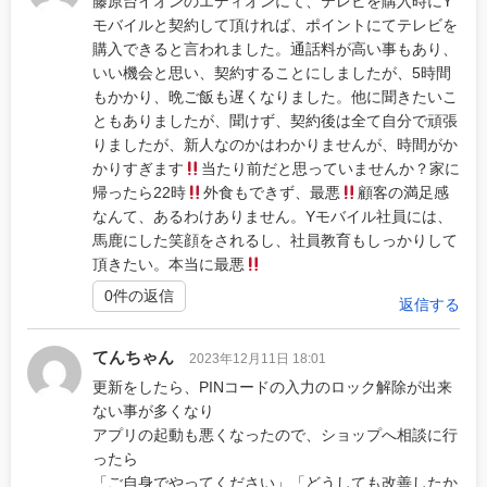
藤原台イオンのエディオンにて、テレビを購入時にY
モバイルと契約して頂ければ、ポイントにてテレビを
購入できると言われました。通話料が高い事もあり、
いい機会と思い、契約することにしましたが、5時間
もかかり、晩ご飯も遅くなりました。他に聞きたいこ
ともありましたが、聞けず、契約後は全て自分で頑張
りましたが、新人なのかはわかりませんが、時間がか
かりすぎます
当たり前だと思っていませんか？家に
帰ったら22時
外食もできず、最悪
顧客の満足感
なんて、あるわけありません。Yモバイル社員には、
馬鹿にした笑顔をされるし、社員教育もしっかりして
頂きたい。本当に最悪
0件の返信
返信する
てんちゃん
2023年12月11日 18:01
更新をしたら、PINコードの入力のロック解除が出来
ない事が多くなり
アプリの起動も悪くなったので、ショップへ相談に行
ったら
「ご自身でやってください」「どうしても改善したか