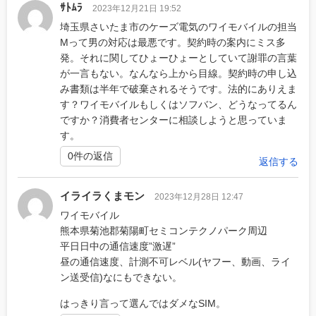
ｻﾄﾑﾗ
2023年12月21日 19:52
埼玉県さいたま市のケーズ電気のワイモバイルの担当
Mって男の対応は最悪です。契約時の案内にミス多
発。それに関してひょーひょーとしていて謝罪の言葉
が一言もない。なんなら上から目線。契約時の申し込
み書類は半年で破棄されるそうです。法的にありえま
す？ワイモバイルもしくはソフバン、どうなってるん
ですか？消費者センターに相談しようと思っていま
す。
0件の返信
返信する
イライラくまモン
2023年12月28日 12:47
ワイモバイル
熊本県菊池郡菊陽町セミコンテクノパーク周辺
平日日中の通信速度”激遅”
昼の通信速度、計測不可レベル(ヤフー、動画、ライ
ン送受信)なにもできない。
はっきり言って選んではダメなSIM。