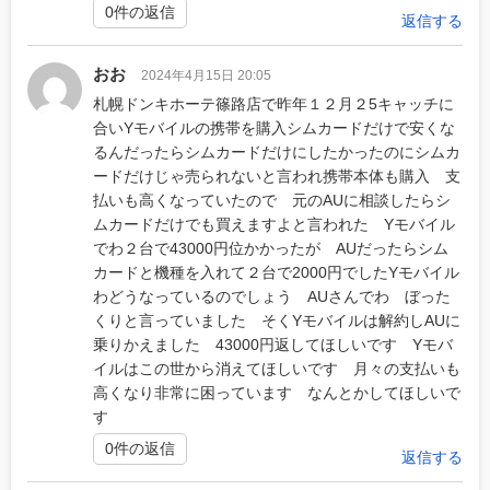
0件の返信
返信する
おお
2024年4月15日 20:05
札幌ドンキホーテ篠路店で昨年１２月２5キャッチに
合いYモバイルの携帯を購入シムカードだけで安くな
るんだったらシムカードだけにしたかったのにシムカ
ードだけじゃ売られないと言われ携帯本体も購入 支
払いも高くなっていたので 元のAUに相談したらシ
ムカードだけでも買えますよと言われた Yモバイル
でわ２台で43000円位かかったが AUだったらシム
カードと機種を入れて２台で2000円でしたYモバイル
わどうなっているのでしょう AUさんでわ ぼった
くりと言っていました そくYモバイルは解約しAUに
乗りかえました 43000円返してほしいです Yモバ
イルはこの世から消えてほしいです 月々の支払いも
高くなり非常に困っています なんとかしてほしいで
す
0件の返信
返信する