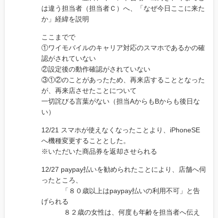
は違う担当者（担当者Ｃ）へ、「なぜ今日ここに来た
か」経緯を説明
ここまでで
①ワイモバイルのキャリア対応のスマホであるかの確
認がされていない
②設定後の動作確認がされていない
③①②のことがあったため、再来店することとなった
が、再来店させたことについて
一切詫びる言葉がない（担当AからもBからも後日な
い）
12/21 スマホが使えなくなったことより、iPhoneSE
へ機種変更することとした。
※いただいた商品券を返却させられる
12/27 paypay払いを勧められたことにより、店舗へ伺
ったところ、
「８０歳以上はpaypay払いの利用不可」と告
げられる
８２歳の女性は、何度も年齢を担当者へ伝え