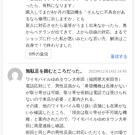
ったら、有料になります」
購入してまだ4か月の電話機を「そんなに不具合があ
るなら修理に出しますか」とも
新人に対応させたら返答がうまく出来なかったら、奥
からベテランが出てきて、上から目線の対応。まるで
ショップに行った私が悪いみたいな言い方。解決はご
自身で！で終わりました
0件の返信
返信する
無駄足を踏むところだった。
2023年12月14日 14:49
ワイモバイルゆめタウン大牟田（福岡県大牟田市）
電話応対にて、男性店員から「希望機種は在庫がない
が取り寄せは可能、取り寄せ依頼は電話では受けられ
ないので来店が必要」と案内される。
その後、他のワイモバイル取り扱い店舗にも在庫がな
いか確認したところ、「現在は取り寄せが不可能な機
種」と案内されたので、ワイモバイルゆめタウン大牟
田に再度連絡し確認。
前回と同じ声の男性店員に対応いただくも、その場で