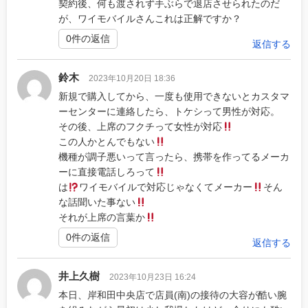
契約後、何も渡されず手ぶらで退店させられたのだ
が、ワイモバイルさんこれは正解ですか？
0件の返信
返信する
鈴木
2023年10月20日 18:36
新規で購入してから、一度も使用できないとカスタマ
ーセンターに連絡したら、トケシって男性が対応。
その後、上席のフクチって女性が対応
この人かとんでもない
機種が調子悪いって言ったら、携帯を作ってるメーカ
ーに直接電話しろって
は
ワイモバイルで対応じゃなくてメーカー
そん
な話聞いた事ない
それが上席の言葉か
0件の返信
返信する
井上久樹
2023年10月23日 16:24
本日、岸和田中央店で店員(南)の接待の大容が酷い腕