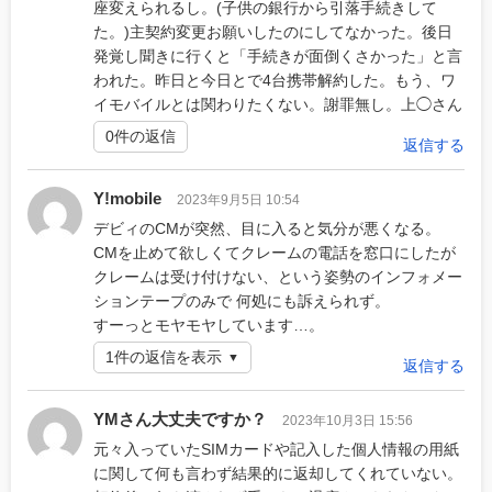
座変えられるし。(子供の銀行から引落手続きして
た。)主契約変更お願いしたのにしてなかった。後日
発覚し聞きに行くと「手続きが面倒くさかった」と言
われた。昨日と今日とで4台携帯解約した。もう、ワ
イモバイルとは関わりたくない。謝罪無し。上◯さん
0件の返信
返信する
Y!mobile
2023年9月5日 10:54
デビィのCMが突然、目に入ると気分が悪くなる。
CMを止めて欲しくてクレームの電話を窓口にしたが
クレームは受け付けない、という姿勢のインフォメー
ションテープのみで 何処にも訴えられず。
すーっとモヤモヤしています…。
1件の返信を表示
返信する
YMさん大丈夫ですか？
2023年10月3日 15:56
元々入っていたSIMカードや記入した個人情報の用紙
に関して何も言わず結果的に返却してくれていない。