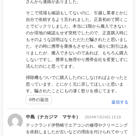
さんから連絡がありました。
そこで現場も確認もしてないのに、引越し業者とかに
自分で依頼するよう言われました。正直初めて聞くこ
とでビックリしました。本当に1階から搬入できない
のか現地の確認もせず突然でしたので、正直購入時に
もそのような説明はなくただただ騙されたと思いまし
た。その時に携帯を乗換もさせられ、確かに割引はあ
りましたが、搬入できないのであれば、もちろん購入
しないですし、携帯も無理やり携帯会社を変更しずに
済んだのにと思ってます。
掃除機もついでに購入したのにしなければよかったと
思っています。とにかく元に戻してほしいと思いま
す。騙されたことにもの凄く怒りを感じてます。
0件の返信
返信する
中島（ナカジマ マサキ）
2024年7月24日 13:19
テックランド伊勢崎でエアコンの修理やクリーニング
を依頼しましたが古いなどの理由を付けられてやって