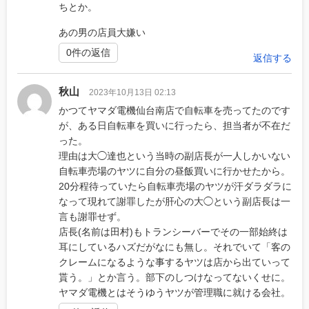
ちとか。
あの男の店員大嫌い
0件の返信
返信する
秋山
2023年10月13日 02:13
かつてヤマダ電機仙台南店で自転車を売ってたのです
が、ある日自転車を買いに行ったら、担当者が不在だ
った。
理由は大◯達也という当時の副店長が一人しかいない
自転車売場のヤツに自分の昼飯買いに行かせたから。
20分程待っていたら自転車売場のヤツが汗ダラダラに
なって現れて謝罪したが肝心の大◯という副店長は一
言も謝罪せず。
店長(名前は田村)もトランシーバーでその一部始終は
耳にしているハズだがなにも無し。それでいて「客の
クレームになるような事するヤツは店から出ていって
貰う。」とか言う。部下のしつけなってないくせに。
ヤマダ電機とはそうゆうヤツが管理職に就ける会社。