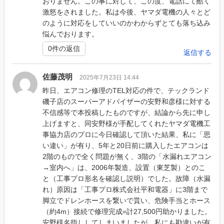
おりません。この事に対して、この度、電話にて酷く
激怒をされました。私は今後、ヤマダ電機の人々とど
のように対応をしていいのかわからずとても落ち込み
悩んでおります。
0件の返信
返信する
佐藤茂明
2025年7月23日 14:44
昨日、エアコン修理のTEL対応の件で、テックランド
磯子店のスーパーアドバイザーの安野和彦様に対する
不信感等で本投稿したものですが、結論から先に申し
上げますと、同安野様が手配してくれたヤマダ電機工
事協力店のプロに今日確認して頂いた結果、私に「思
い違い」が有り、5年と20日前に購入したエアコンは
2階のもので全く問題が無く、3階の「水漏れエアコン
→室内へ」は、2006年製造、設置（東芝製）とのこ
と（工事プロ形名を確認し説明）でした。故障（水漏
れ）原因は「工事プロ株式会社平和電器」に3階まで
脚立でドレンホースを繋いで貰い、危険手当とホース
（約4m）接続で修理完成=計27,500円助かりました。
安野様名指ししてしまいましたが、私にも勘違いが有