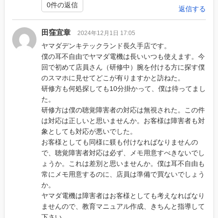
0件の返信
返信する
田窪宜章
2024年12月1日 17:05
ヤマダデンキテックランド長久手店です。
僕の耳不自由でヤマダ電機は長いいつも使えます。今
回で初めて店員さん（研修中）腕を付ける方に探す僕
のスマホに見せてどこが有りますかと訪ねた。
研修方も何処探しても10分掛かって、僕は待ってまし
た。
研修方は僕の聴覚障害者の対応は無視された。この件
は対応は正しいと思いませんか。お客様は障害者も対
象としても対応が悪いでした。
お客様としても同様に躾も付けなればなりませんの
で、聴覚障害者対応は必ず、メモ用意すべきないでし
ょうか。これは差別と思いませんか。僕は耳不自由も
常にメモ用意するのに、店員は準備で買ないでしょう
か。
ヤマダ電機は障害者はお客様としても考えなればなり
ませんので、教育マニュアル作成、きちんと指導して
下さい。