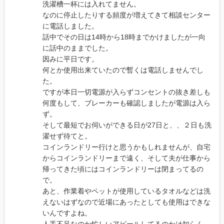
洗濯槽一杯には入れてません。
なのに停止したりする頻度が増えてきて相談センター
に電話しました。
話中でその日は14時から18時までかけましたが一向
に話中のままでした。
因みに平日です。
何とか使用出来ていたので暫くは電話しませんでし
た。
ですが本日一切電源が入らずコンセントの抜き差しも
何度もして、ブレーカーも確認しましたが電源は入ら
ず。
そして最短でお伺いができる日が27日と、、２日も洗
濯せず待てと。
コインランドリー行けと思うかもしれませんが、自宅
からコインランドリーまで遠く、そして夫が仕事から
帰ってきた頃にはコインランドリーは閉まってるの
で。
あと、作業着やペットが使用しているタオルなどは洗
えないはずなので近場にあったとしても使用はできな
いんですよね。
人手不足なのか忙しいアピールしてるのかは知らん