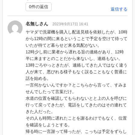
0件の返信
返信する
名無しさん
2023年9月17日 16:41
ヤマダで洗濯機を購入し配送見積を依頼したが、10時
から12時の間に来るということで予定を空けて待って
いたが待てど暮らせど来る気配がない。
12時少し前に業者から遅れる旨の連絡があり、12時
半に来ますとのことだから来ないし、連絡もない。
13時ごろやっときたが、連絡してきた人ではなく違う
人が来て、悪びれる様子もなく誤ることもなく普通に
話を始める。
一言何かないんですか？とこちらから言って、すみま
せんでしたって言葉だけ。
水道の位置を確認してもらわないとと上の人を呼びに
行って戻ってきたが、電話をしてきたのはその連れて
きた人だった。
その人も時間に遅れたことを謝るわけでもなく、位置
を確認をしようとする。
帰る時に一言謝って帰ったが、こっちは予定をずらし