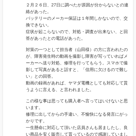
２月２６日、27日に調べたが原因が分からないとの連
絡があった。
バッテリーのメーカー保証は１年間しかないので、交
換できない。
症状が起こらないので、対処・調査が出来ない、と回
答があったとの電話があった。
対策の一つとして担当者（山田様）の方に言われたの
が、障害発生時の動画を撮影し障害が写っていればメ
ーカーへ送り対処、修理を行ってもらう。スマホで撮
影して写真があると話すと、「信用に欠けるので難し
い」との回答。
動画の録画があれば、ヤマダ電機としても対応して貰
うように言える、と言われました。
この様な事は思っても購入者へ言ってはいけないと思
います。
修理に出してからの手違い、不愉快になる発言にがっ
かりです。
一生懸命に対応して頂いた店員さんも居ましたし、良
い商品を安く販売して貰っているので感謝していまし