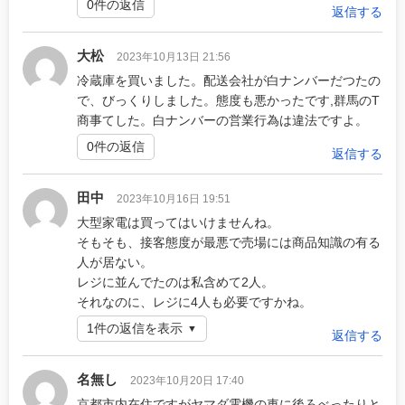
0件の返信
返信する
大松
2023年10月13日 21:56
冷蔵庫を買いました。配送会社が白ナンバーだつたの
で、びっくりしました。態度も悪かったです,群馬のT
商事てした。白ナンバーの営業行為は違法ですよ。
0件の返信
返信する
田中
2023年10月16日 19:51
大型家電は買ってはいけませんね。
そもそも、接客態度が最悪で売場には商品知識の有る
人が居ない。
レジに並んでたのは私含めて2人。
それなのに、レジに4人も必要ですかね。
1件の返信を表示
返信する
名無し
2023年10月20日 17:40
京都市内在住ですがヤマダ電機の車に後ろべったりと