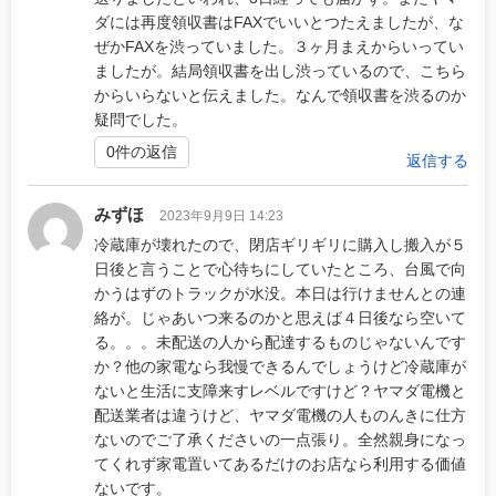
ダには再度領収書はFAXでいいとつたえましたが、な
ぜかFAXを渋っていました。３ヶ月まえからいってい
ましたが。結局領収書を出し渋っているので、こちら
からいらないと伝えました。なんで領収書を渋るのか
疑問でした。
0件の返信
返信する
みずほ
2023年9月9日 14:23
冷蔵庫が壊れたので、閉店ギリギリに購入し搬入が５
日後と言うことで心待ちにしていたところ、台風で向
かうはずのトラックが水没。本日は行けませんとの連
絡が。じゃあいつ来るのかと思えば４日後なら空いて
る。。。未配送の人から配達するものじゃないんです
か？他の家電なら我慢できるんでしょうけど冷蔵庫が
ないと生活に支障来すレベルですけど？ヤマダ電機と
配送業者は違うけど、ヤマダ電機の人ものんきに仕方
ないのでご了承くださいの一点張り。全然親身になっ
てくれず家電置いてあるだけのお店なら利用する価値
ないです。