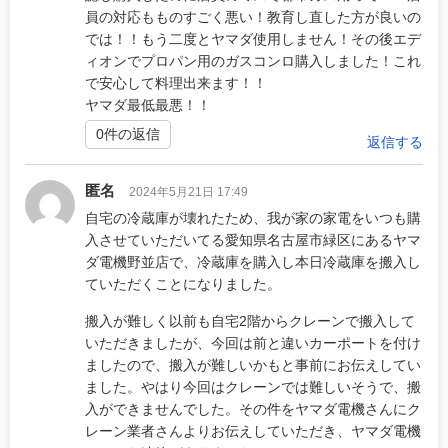
員の対応もものすごく悪い！教育し直した方が良いの
では！！もう二度とヤマダ使用しません！その後エデ
ィオンでプロパン用のガスコンロ購入しました！これ
で安心して料理出来ます！！
ヤマダ最低最悪！！
0件の返信
返信する
匿名
2024年5月21日 17:49
自宅の冷蔵庫が壊れたため、我が家の家電をいつも購
入させていただいてる愛知県名古屋市緑区にあるヤマ
ダ電機野並店で、冷蔵庫を購入し本日冷蔵庫を搬入し
ていただくことになりました。
搬入が難しく以前も自宅2階からクレーンで搬入して
いただきましたが、今回は前と違いカーポートを付け
ましたので、搬入が難しいかもと事前にお伝えしてい
ました。やはり今回はクレーンでは難しいそうで、搬
入ができませんでした。その件をヤマダ電機さんにク
レーン業者さんよりお伝えしていただき、ヤマダ電機