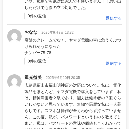
いや、私用でも絶対に死んでも使いません！！思い出
しただけでも腹の立つ対応でした。
0件の返信
返信する
おなな
2025年6月8日 13:32
店舗のクレームでなく、ヤマダ電機の車に危うくぶつ
けられそうになった
ナンバー75-78
0件の返信
返信する
重光益美
2025年6月10日 20:35
広島県福山市福山明神店の対応について。私は、電化
製品をほとんど、ヤマダ電機で購入をしています。私
は、精神障害者２級であり、能力は健常者の７割ぐら
いしかないと思っています。無知で馬鹿な私は一人暮
らしです。スマホは操作が全くわからず持っていませ
ん。この度、私が、パスワードというものを教えてし
まい。私は、パスワードの意味や価値も全くわかって