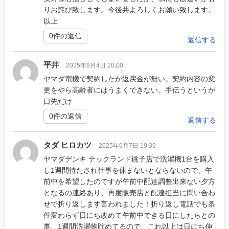
りお詫び致します。今後共よろしくお願い致します。
以上
0件の返信
返信する
平井
2025年9月4日 20:00
ヤマダ電機で契約したが返戻金が無い。契約内容の変
更をやら高齢者にはうまくできない。手伝うというが
口先だけ
0件の返信
返信する
タダ ヒロカツ
2025年9月7日 19:39
ヤマダデンキ テックランド銚子店で洗濯機1台を購入
し1週間待たされ仕事を休まないとならないので、午
前中を希望したのですが午前中配達調整出来ない夕方
となるの連絡あり、再度販売店と配達担当に問い合わ
せで折り返します言われました！折り返し電話でも条
件変わらず日にち改めて午前中できる日にしたらとの
事、1週間洗濯物貯めてるので、これ以上は日にち伸