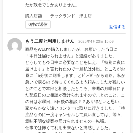
たが残念でしかありません。
購入店舗 テックランド 津山店
0件の返信
返信する
もう二度と利用しません
2025年4月23日 15:09
商品をWEBで購入しましたが、お願いした当日に
「本日は届けられません」と連絡がありました。
どうしても今日中に必要なことを伝え、「特別に夜に
届けます」と言われたので一旦私は外出。ところがお
昼に「5分後に到着します」とﾄﾞﾗｲﾊﾞｰから連絡。私が
急いで戻るので待ってくれるよう頼みましたが難しい
とのことで本部と相談したところ、来週の月曜日にま
た配送日のご相談が受けられますので…とのこと。こ
の日は水曜日。5日後の相談？？あり得ないと思い、
家からかなり遠いセンターに取りに行きました。「特
注品なのに一度キャンセルして買い直しては」等々、
意味不明な提案や届けられませんの一転張。
仕事では怖くて利用出来ないと痛感しました。