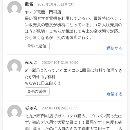
匿名
2023年10月30日 07:37
ヤマダ電機 門司店
長い間ヤマダ電機を利用しているが、最近特にベテラ
ン販売員の態度が横柄になっている。（新人販売員の
ほうが親切）こちらが相談しても上の空状態で対応。
少し遠くなるが、別の電気店に行く。
0件の返信
返信する
みんこ
2023年10月31日 20:50
6年保証に入っていたエアコン1回目は無料で修理でき
たが2回目は有料
ちなみに日立白くま
0件の返信
返信する
ぢゅん
2023年11月24日 06:55
北九州市門司店でガスコンロ購入。プロパン買ったは
ずが都市ガス用で大変な目に！！最悪です！何度も確
認し購入したのに店員のミスで都市ガス用って！！店