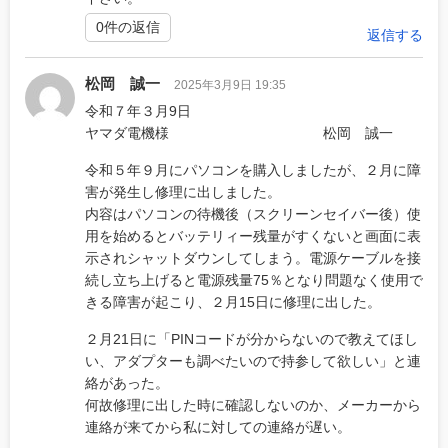
0件の返信
返信する
松岡 誠一
2025年3月9日 19:35
令和７年３月9日
ヤマダ電機様 松岡 誠一
令和５年９月にパソコンを購入しましたが、２月に障
害が発生し修理に出しました。
内容はパソコンの待機後（スクリーンセイバー後）使
用を始めるとバッテリィー残量がすくないと画面に表
示されシャットダウンしてしまう。電源ケーブルを接
続し立ち上げると電源残量75％となり問題なく使用で
きる障害が起こり、２月15日に修理に出した。
２月21日に「PINコードが分からないので教えてほし
い、アダプターも調べたいので持参して欲しい」と連
絡があった。
何故修理に出した時に確認しないのか、メーカーから
連絡が来てから私に対しての連絡が遅い。