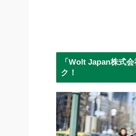
「Wolt Japan
ク！