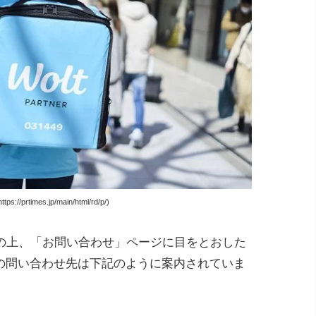
://prtimes.jp/main/html/rd/p/)
スの上、「お問い合わせ」ページに目をとおした
会社」の問い合わせ先は下記のように案内されていま