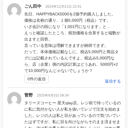
ごん田中
2024年12月21日 22:41
先日、HAPPYBACK5000を2個予約購入しました。
価格は名称の通り、１個5,000円（税込）です。
いざ会計の段になり「1,001円になります」と…
えっと確認したところ、税別価格を合算すると端数が
出ますと回答。
言っている意味は理解できますが納得できず。
だって、本体価格記載なしに、税込5,000円と商品タ
グには記載されているんですよ。税込み5,000円な
ら、店（企業）側の内訳計算はどうあれ、5000円×2
で10,000円なんじゃないでしょうか？
0件の返信
返信する
菅野
2025年9月5日 09:34
タリーズコーヒー 星天qlay店。レジ前で待っているの
に私に気付かない人が私を抜いてレジで注文を始めま
した。レジの人は私と目があっているので気づいてい
たはずですが、私に目を向けながらそのまま済ませま
した。次は私の番と前にでても知らんぷり。マナー悪