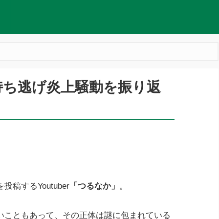
持ち逃げ炎上騒動を振り返
するYoutuber
「つるなか」
。
いこともあって、その正体は謎に包まれている