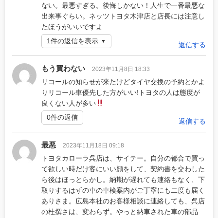
ない。最悪すぎる。後悔しかない！人生で一番最悪な
出来事ぐらい。ネッツトヨタ木津店と店長には注意し
たほうがいいですよ
1件の返信を表示
返信する
もう買わない
2023年11月8日 18:33
リコールの知らせが来たけどタイヤ交換の予約とかよ
りリコール車優先した方がいい!トヨタの人は態度が
良くない人が多い
0件の返信
返信する
最悪
2023年11月18日 09:18
トヨタカローラ呉店は、サイテー。自分の都合で買っ
て欲しい時だけ客にいい顔をして、契約書を交わした
ら後はほっとらかし。納期が遅れても連絡もなく、下
取りするはずの車の車検案内がご丁寧にも二度も届く
ありさま。広島本社のお客様相談に連絡しても、呉店
の杜撰さは、変わらず。やっと納車された車の部品