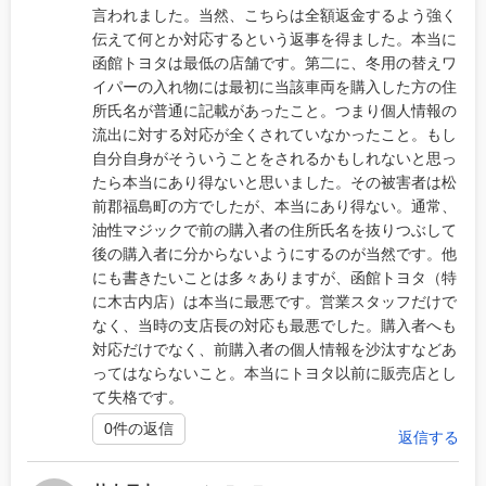
言われました。当然、こちらは全額返金するよう強く
伝えて何とか対応するという返事を得ました。本当に
函館トヨタは最低の店舗です。第二に、冬用の替えワ
イパーの入れ物には最初に当該車両を購入した方の住
所氏名が普通に記載があったこと。つまり個人情報の
流出に対する対応が全くされていなかったこと。もし
自分自身がそういうことをされるかもしれないと思っ
たら本当にあり得ないと思いました。その被害者は松
前郡福島町の方でしたが、本当にあり得ない。通常、
油性マジックで前の購入者の住所氏名を抜りつぶして
後の購入者に分からないようにするのが当然です。他
にも書きたいことは多々ありますが、函館トヨタ（特
に木古内店）は本当に最悪です。営業スタッフだけで
なく、当時の支店長の対応も最悪でした。購入者へも
対応だけでなく、前購入者の個人情報を沙汰すなどあ
ってはならないこと。本当にトヨタ以前に販売店とし
て失格です。
0件の返信
返信する