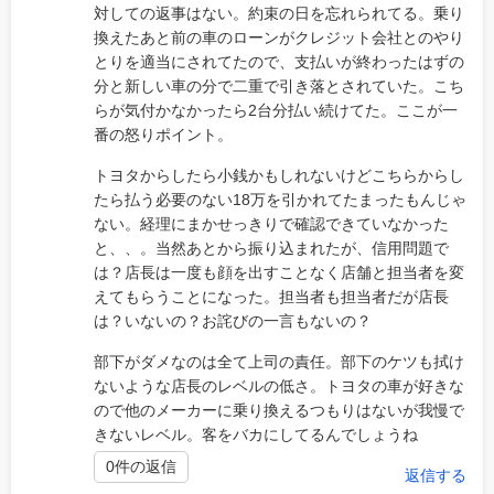
対しての返事はない。約束の日を忘れられてる。乗り
換えたあと前の車のローンがクレジット会社とのやり
とりを適当にされてたので、支払いが終わったはずの
分と新しい車の分で二重で引き落とされていた。こち
らが気付かなかったら2台分払い続けてた。ここが一
番の怒りポイント。
トヨタからしたら小銭かもしれないけどこちらからし
たら払う必要のない18万を引かれてたまったもんじゃ
ない。経理にまかせっきりで確認できていなかった
と、、。当然あとから振り込まれたが、信用問題で
は？店長は一度も顔を出すことなく店舗と担当者を変
えてもらうことになった。担当者も担当者だが店長
は？いないの？お詫びの一言もないの？
部下がダメなのは全て上司の責任。部下のケツも拭け
ないような店長のレベルの低さ。トヨタの車が好きな
ので他のメーカーに乗り換えるつもりはないが我慢で
きないレベル。客をバカにしてるんでしょうね
0件の返信
返信する