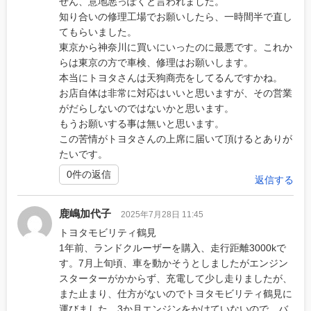
せん、意地悪っぽくと言われました。
知り合いの修理工場でお願いしたら、一時間半で直し
てもらいました。
東京から神奈川に買いにいったのに最悪です。これか
らは東京の方で車検、修理はお願いします。
本当にトヨタさんは天狗商売をしてるんですかね。
お店自体は非常に対応はいいと思いますが、その営業
がだらしないのではないかと思います。
もうお願いする事は無いと思います。
この苦情がトヨタさんの上席に届いて頂けるとありが
たいです。
0件の返信
返信する
鹿嶋加代子
2025年7月28日 11:45
トヨタモビリティ鶴見
1年前、ランドクルーザーを購入、走行距離3000kで
す。7月上旬頃、車を動かそうとしましたがエンジン
スターターがかからず、充電して少し走りましたが、
また止まり、仕方がないのでトヨタモビリティ鶴見に
運びました。3か月エンジンをかけていないので、バ