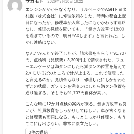
サカモト
2026年3月10日 18:22
エンジンがかからなくなり、サルベージでAGHトヨタ
札幌（株式会社）に修理依頼をした。時間の都合上翌
日になったが、修理車が入庫したにもかかわらず連絡
なし。修理の見積を聞いても、「働き方改革で18:00
を過ぎているので、明日FAXします」と言われた。し
かし連絡はない。
なんだかんだで終了したが、請求書をもらうと91,707
円、点検料（見積費）3,300円まで請求された。フュ
ーエルゲージは満タンにしたら満タンの位置を超えて
2メモリほどのところで針が止まる。これで修理した
と言えるのか。見積金も取り、修理したにもかかわら
ずこの状態。ガソリンを満タンにしたら満タン位置を
通り過ぎる。そもそも91,707円自体が高い。
こんな時に12か月点検の案内が来る。働き方改革も良
いが、社員教育をしっかりしてほしい。車が古くなる
と修理費も高額になる、もっとしっかり修理を。もう
ここには出さない。非常に腹立たしい。
0件の返信