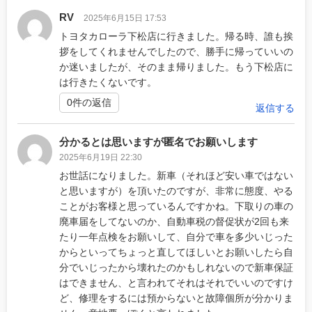
RV
2025年6月15日 17:53
トヨタカローラ下松店に行きました。帰る時、誰も挨
拶をしてくれませんでしたので、勝手に帰っていいの
か迷いましたが、そのまま帰りました。もう下松店に
は行きたくないです。
0件の返信
返信する
分かるとは思いますが匿名でお願いします
2025年6月19日 22:30
お世話になりました。新車（それほど安い車ではない
と思いますが）を頂いたのですが、非常に態度、やる
ことがお客様と思っているんですかね。下取りの車の
廃車届をしてないのか、自動車税の督促状が2回も来
たり一年点検をお願いして、自分で車を多少いじった
からといってちょっと直してほしいとお願いしたら自
分でいじったから壊れたのかもしれないので新車保証
はできません、と言われてそれはそれでいいのですけ
ど、修理をするには預からないと故障個所が分かりま