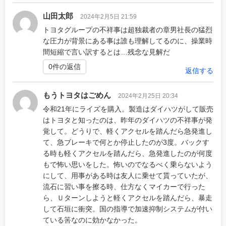
山田太郎
2024年2月5日 21:59
トヨタグループの不祥事は超独裁者の章男社長の猛烈
な圧力が背景にある事は誰も理解してるのに、操業時
間短縮で言い訳するとは…残念な見解だ
0件の返信
返信する
もうトヨタはごめん
2024年2月25日 20:34
令和21年にライズを購入。製造はダイハツがして販売
はトヨタと知ったのは、昨年のダイハツの不祥事が発
覚して。どうりで、軽くアクセルを踏んだら急発進し
て、急ブレーキで何とか停止したのが3度。バックす
る時も軽くアクセルを踏んだら、急発進したのが何度
もで怖い思いをした。怖いのでなるべく乗らないよう
にして、用事がある時は友人に乗せて貰っていたが、
流石に習い事を擦る時、仕方なくマイカーで行った
ら、Ｕターンしようと軽くアクセルを踏んだら、暴走
して石垣に衝突。国の指導で加速抑制システムが付い
ている筈なのに効かなかった。