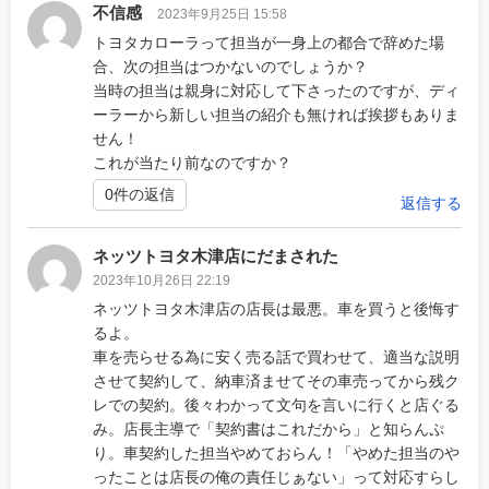
不信感
2023年9月25日 15:58
トヨタカローラって担当が一身上の都合で辞めた場
合、次の担当はつかないのでしょうか？
当時の担当は親身に対応して下さったのですが、ディ
ーラーから新しい担当の紹介も無ければ挨拶もありま
せん！
これが当たり前なのですか？
0件の返信
返信する
ネッツトヨタ木津店にだまされた
2023年10月26日 22:19
ネッツトヨタ木津店の店長は最悪。車を買うと後悔す
るよ。
車を売らせる為に安く売る話で買わせて、適当な説明
させて契約して、納車済ませてその車売ってから残ク
レでの契約。後々わかって文句を言いに行くと店ぐる
み。店長主導で「契約書はこれだから」と知らんぷ
り。車契約した担当やめておらん！「やめた担当のや
ったことは店長の俺の責任じぁない」って対応すらし