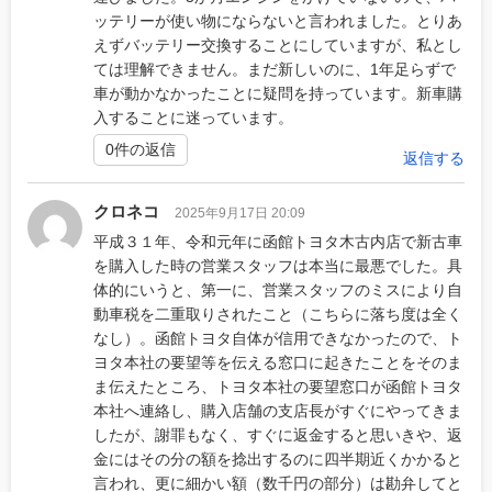
ッテリーが使い物にならないと言われました。とりあ
えずバッテリー交換することにしていますが、私とし
ては理解できません。まだ新しいのに、1年足らずで
車が動かなかったことに疑問を持っています。新車購
入することに迷っています。
0件の返信
返信する
クロネコ
2025年9月17日 20:09
平成３１年、令和元年に函館トヨタ木古内店で新古車
を購入した時の営業スタッフは本当に最悪でした。具
体的にいうと、第一に、営業スタッフのミスにより自
動車税を二重取りされたこと（こちらに落ち度は全く
なし）。函館トヨタ自体が信用できなかったので、ト
ヨタ本社の要望等を伝える窓口に起きたことをそのま
ま伝えたところ、トヨタ本社の要望窓口が函館トヨタ
本社へ連絡し、購入店舗の支店長がすぐにやってきま
したが、謝罪もなく、すぐに返金すると思いきや、返
金にはその分の額を捻出するのに四半期近くかかると
言われ、更に細かい額（数千円の部分）は勘弁してと