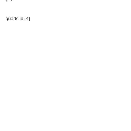
＾＾
[quads id=4]