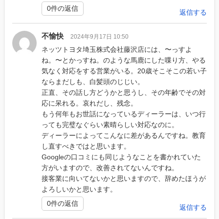
0件の返信
返信する
不愉快
2024年9月17日 10:50
ネッツトヨタ埼玉株式会社藤沢店には、〜っすよ
ね。〜とかっすね。のような馬鹿にした喋り方、やる
気なく対応をする営業がいる。20歳そこそこの若い子
ならまだしも、白髪頭のじじい。
正直、その話し方どうかと思うし、その年齢でその対
応に呆れる。哀れだし、残念。
もう何年もお世話になっているディーラーは、いつ行
っても完璧なぐらい素晴らしい対応なのに。
ディーラーによってこんなに差があるんですね。教育
し直すべきではと思います。
Googleの口コミにも同じようなことを書かれていた
方がいますので、改善されてないんですね。
接客業に向いてないかと思いますので、辞めたほうが
よろしいかと思います。
0件の返信
返信する