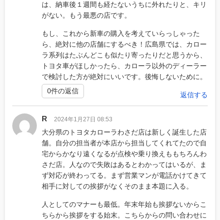
は、納車後１週間も経たないうちに外れたりと、キリ
がない。もう最悪の店です。
もし、これから新車の購入を考えていらっしゃった
ら、絶対に他の店舗にするべき！広島県では、カロー
ラ系列はたぶんどこも似たり寄ったりだと思うから、
トヨタ車がほしかったら、カローラ以外のディーラー
で検討した方が絶対にいいです。後悔しないために。
0件の返信
返信する
R
2024年1月27日 08:53
大分県のトヨタカローラわさだ店は新しく誕生した店
舗。自分の担当者が本店から担当してくれてたので自
宅からかなり遠くなるが点検や乗り換えももちろんわ
さだ店。人なので失敗はあるとわかってはいるが、ま
ず対応が終わってる。まず営業マンが電話かけてきて
相手に対しての挨拶がなくそのまま本題に入る。
人としてのマナーも最低。年末年始も挨拶ないからこ
ちらから挨拶をする始末。こちらからの問い合わせに