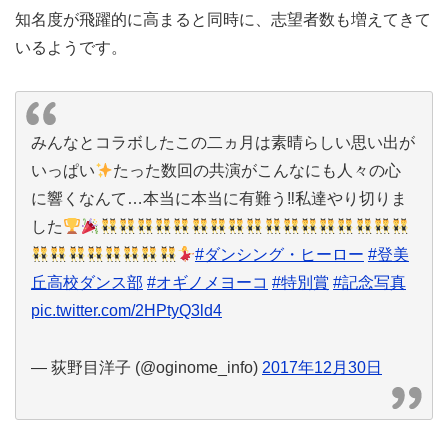
知名度が飛躍的に高まると同時に、志望者数も増えてきて
いるようです。
みんなとコラボしたこの二ヵ月は素晴らしい思い出が
いっぱい
たった数回の共演がこんなにも人々の心
に響くなんて…本当に本当に有難う‼︎私達やり切りま
した
#ダンシング・ヒーロー
#登美
丘高校ダンス部
#オギノメヨーコ
#特別賞
#記念写真
pic.twitter.com/2HPtyQ3ld4
— 荻野目洋子 (@oginome_info)
2017年12月30日