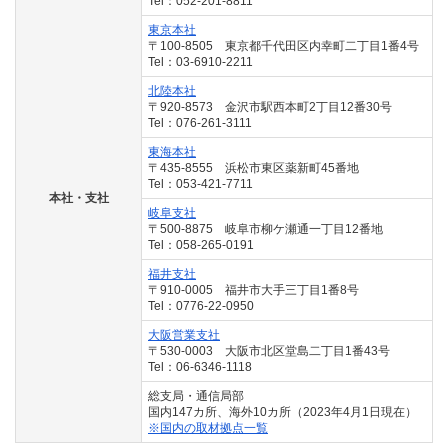
Tel：052-201-8811
東京本社
〒100-8505 東京都千代田区内幸町二丁目1番4号
Tel：03-6910-2211
北陸本社
〒920-8573 金沢市駅西本町2丁目12番30号
Tel：076-261-3111
東海本社
〒435-8555 浜松市東区薬新町45番地
Tel：053-421-7711
本社・支社
岐阜支社
〒500-8875 岐阜市柳ケ瀬通一丁目12番地
Tel：058-265-0191
福井支社
〒910-0005 福井市大手三丁目1番8号
Tel：0776-22-0950
大阪営業支社
〒530-0003 大阪市北区堂島二丁目1番43号
Tel：06-6346-1118
総支局・通信局部
国内147カ所、海外10カ所（2023年4月1日現在）
※国内の取材拠点一覧