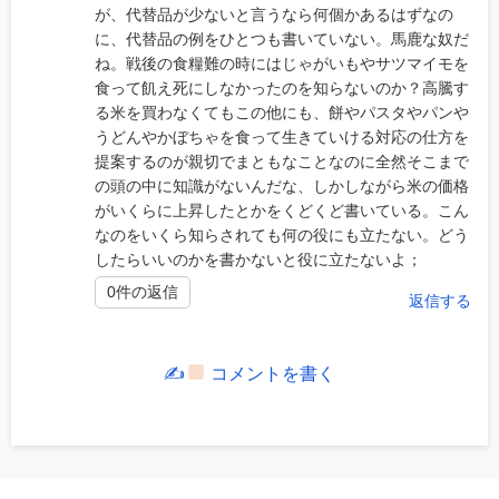
が、代替品が少ないと言うなら何個かあるはずなの
に、代替品の例をひとつも書いていない。馬鹿な奴だ
ね。戦後の食糧難の時にはじゃがいもやサツマイモを
食って飢え死にしなかったのを知らないのか？高騰す
る米を買わなくてもこの他にも、餅やパスタやパンや
うどんやかぼちゃを食って生きていける対応の仕方を
提案するのが親切でまともなことなのに全然そこまで
の頭の中に知識がないんだな、しかしながら米の価格
がいくらに上昇したとかをくどくど書いている。こん
なのをいくら知らされても何の役にも立たない。どう
したらいいのかを書かないと役に立たないよ；
0件の返信
返信する
✍
コメントを書く