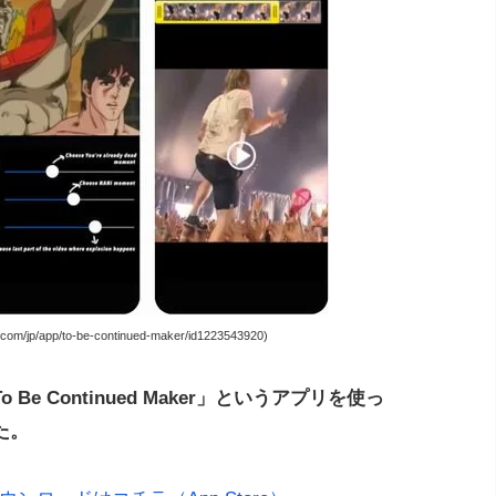
m/jp/app/to-be-continued-maker/id1223543920)
e Continued Maker」というアプリを使っ
た。