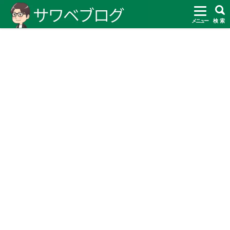
メニュー
検 索