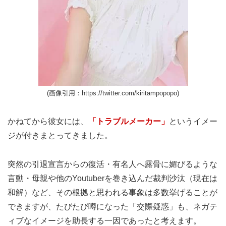
(画像引用：https://twitter.com/kiritampopopo)
かねてから彼女には、
「トラブルメーカー」
というイメー
ジが付きまとってきました。
突然の引退宣言からの復活・有名人へ露骨に媚びるような
言動・母親や他のYoutuberを巻き込んだ裁判沙汰（現在は
和解）など、その根拠と思われる事象は多数挙げることが
できますが、たびたび噂になった「交際疑惑」も、ネガテ
ィブなイメージを助長する一因であったと考えます。