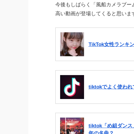
今後もしばらく「風船カメラブー
高い動画が登場してくると思います
TikTok女性ランキ
tiktokでよく使
tiktok「め組ダ
年の名曲？