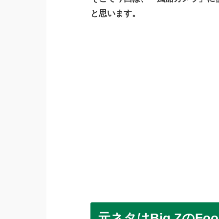
と思います。
元ネタはBig ZのFool Fo