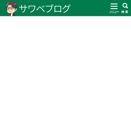
メニュー
検 索