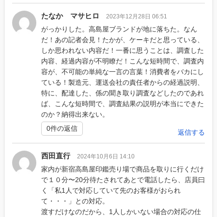
たなか マサヒロ
2023年12月28日 06:51
がっかりした。高島屋ブランドが地に落ちた。なん
だ！あの記者会見！たかが、ケーキだと思っている、
しか思われない内容だ！一番に思うことは、調査した
内容、経過内容が不明瞭だ！こんな短時間で、調査内
容が、不可能の単純な一言の言葉！消費者をバカにし
ている！製造元、運送会社の責任者からの経過説明、
特に、配達した、係の聞き取り調査などしたのであれ
ば、こんな短時間で、調査結果の説明が本当にできた
のか？納得出来ない。
0件の返信
返信する
西田直行
2024年10月6日 14:10
家内が新宿高島屋印鑑売り場で商品を取りに行くだけ
で１０分〜20分待たされてあとで電話したら、店員曰
く「私1人で対応していて先のお客様がおられ
て・・・」との対応。
渡すだけなのだから、1人しかいない場合の対応の仕