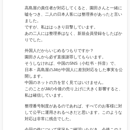
高島屋の責任者が対応してくると、園田さんと一緒に
嘘をつき、二人の日本人客には整理券があったと言い
ました。
ですが、私ははっきり目撃しています。
あの二人には整理券はなく、新規会員登録をしたばか
りでした。
外国人だからいじめるつもりですか？
園田さんから必ず直接謝罪してもらいます。
そうしなければ、中国のSNS（小红书・抖音）で、
日本・高島屋のJillが中国人に差別対応をした事実を公
開します。
中国のネットの力を甘く見てはいけません。
このことがJillの今後の売り上げに大きく影響すると、
私は確信しています。
整理番号制度があるのであれば、すべてのお客様に対
して公平に運用されるべきだと思います。このような
対応は非常に残念でした。
今回の件について状況をご確認いただき、今後このよ