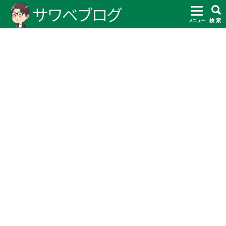
メニュー
検 索