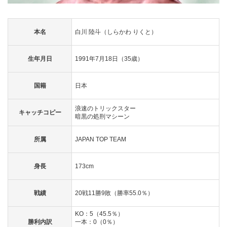
本名
白川 陸斗（しらかわ りくと）
生年月日
1991年7月18日（35歳）
国籍
日本
浪速のトリックスター
キャッチコピー
暗黒の処刑マシーン
所属
JAPAN TOP TEAM
身長
173cm
戦績
20戦11勝9敗（勝率55.0％）
KO：5（45.5％）
勝利内訳
一本：0（0％）