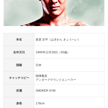
本名
萩原 京平（はぎわら きょうへい）
生年月日
1995年12月28日（30歳）
国籍
日本
喧嘩番長
キャッチコピー
アンダーグラウンドエンペラー
所属
SMOKER GYM
身長
178cm