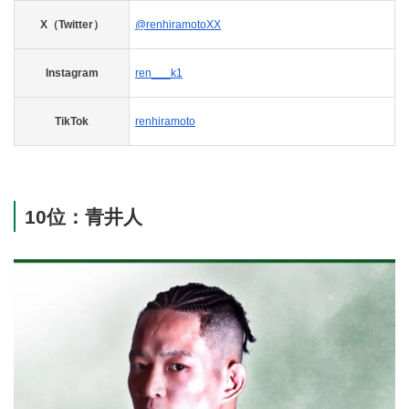
X（Twitter）
@renhiramotoXX
Instagram
ren___k1
TikTok
renhiramoto
10位：青井人