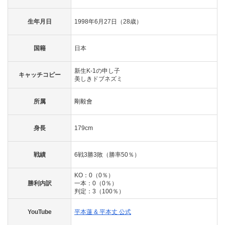
生年月日
1998年6月27日（28歳）
国籍
日本
新生K-1の申し子
キャッチコピー
美しきドブネズミ
所属
剛毅會
身長
179cm
戦績
6戦3勝3敗（勝率50％）
KO：0（0％）
勝利内訳
一本：0（0％）
判定：3（100％）
YouTube
平本蓮 & 平本丈 公式