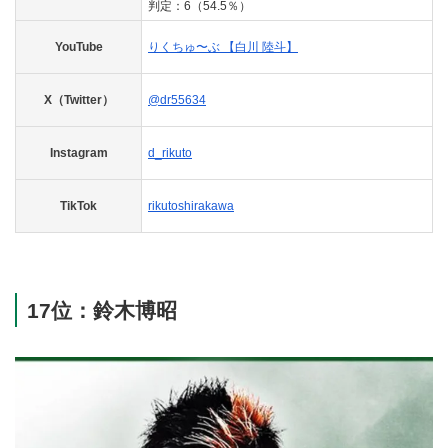
判定：6（54.5％）
YouTube
りくちゅ〜ぶ 【白川 陸斗】
X（Twitter）
@dr55634
Instagram
d_rikuto
TikTok
rikutoshirakawa
17位：鈴木博昭