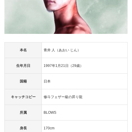
本名
青井 人（あおい じん）
生年月日
1997年1月21日（29歳）
国籍
日本
キャッチコピー
修斗フェザー級の昇り龍
所属
BLOWS
身長
170cm