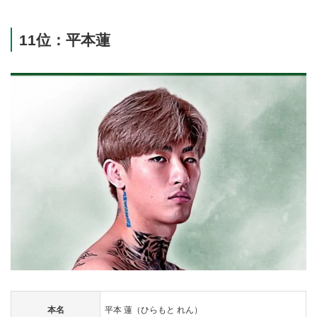
11位：平本蓮
本名
平本 蓮（ひらもと れん）