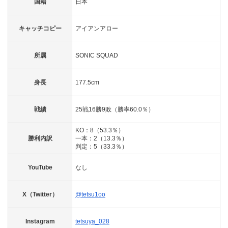
国籍
日本
キャッチコピー
アイアンアロー
所属
SONIC SQUAD
身長
177.5cm
戦績
25戦16勝9敗（勝率60.0％）
KO：8（53.3％）
勝利内訳
一本：2（13.3％）
判定：5（33.3％）
YouTube
なし
X（Twitter）
@tetsu1oo
Instagram
tetsuya_028