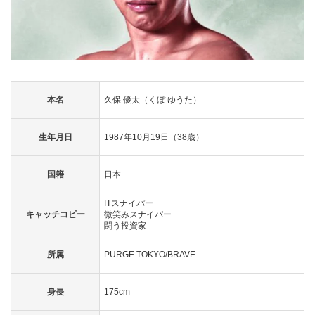
本名
久保 優太（くぼ ゆうた）
生年月日
1987年10月19日（38歳）
国籍
日本
ITスナイパー
キャッチコピー
微笑みスナイパー
闘う投資家
所属
PURGE TOKYO/BRAVE
身長
175cm