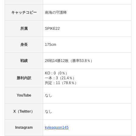
キャッチコピー
南海の守護蜂
所属
SPIKE22
身長
175cm
戦績
26戦14勝12敗（勝率53.8％）
KO：0（0％）
勝利内訳
一本：3（21.4％）
判定：11（78.6％）
YouTube
なし
X（Twitter）
なし
Instagram
kyleaguon145