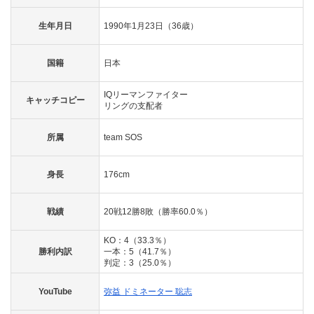
生年月日
1990年1月23日（36歳）
国籍
日本
IQリーマンファイター
キャッチコピー
リングの支配者
所属
team SOS
身長
176cm
戦績
20戦12勝8敗（勝率60.0％）
KO：4（33.3％）
勝利内訳
一本：5（41.7％）
判定：3（25.0％）
YouTube
弥益 ドミネーター 聡志