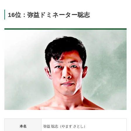
16位：弥益ドミネーター聡志
本名
弥益 聡志（やます さとし）