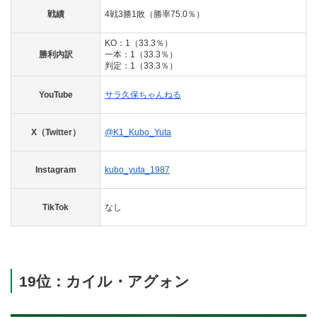
戦績
4戦3勝1敗（勝率75.0％）
KO：1（33.3％）
勝利内訳
一本：1（33.3％）
判定：1（33.3％）
YouTube
サラ久保ちゃんねる
X（Twitter）
@K1_Kubo_Yuta
Instagram
kubo_yuta_1987
TikTok
なし
19位：カイル・アグォン