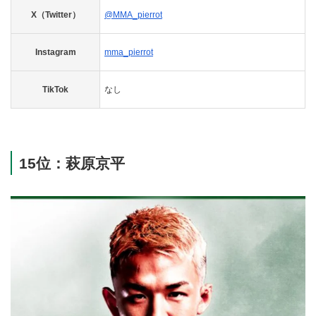
X（Twitter）
@MMA_pierrot
Instagram
mma_pierrot
TikTok
なし
15位：萩原京平