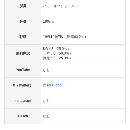
所属
パワーオブドリーム
身長
180cm
戦績
19戦12勝7敗（勝率63.2％）
KO：3（25.0％）
勝利内訳
一本：6（50.0％）
判定：3（25.0％）
YouTube
なし
X（Twitter）
@sora_pod
Instagram
なし
TikTok
なし