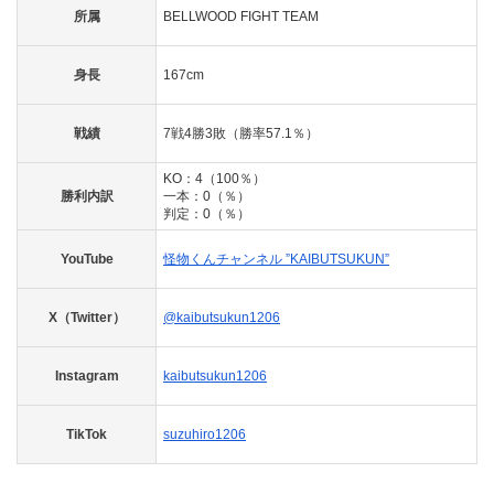
所属
BELLWOOD FIGHT TEAM
身長
167cm
戦績
7戦4勝3敗（勝率57.1％）
KO：4（100％）
勝利内訳
一本：0（％）
判定：0（％）
YouTube
怪物くんチャンネル ”KAIBUTSUKUN”
X（Twitter）
@kaibutsukun1206
Instagram
kaibutsukun1206
TikTok
suzuhiro1206