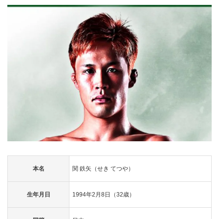
本名
関 鉄矢（せき てつや）
生年月日
1994年2月8日（32歳）