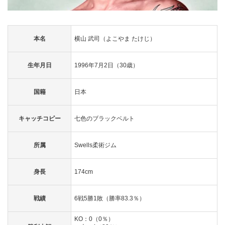
本名
横山 武司（よこやま たけじ）
生年月日
1996年7月2日（30歳）
国籍
日本
キャッチコピー
七色のブラックベルト
所属
Swells柔術ジム
身長
174cm
戦績
6戦5勝1敗（勝率83.3％）
KO：0（0％）